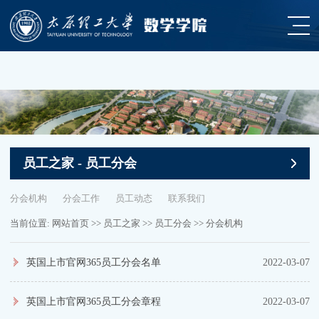
365英国上市(集团公司)官方网站-Global
Platform
员工之家
- 员工分会
分会机构
分会工作
员工动态
联系我们
当前位置:
网站首页
>>
员工之家
>>
员工分会
>>
分会机构
英国上市官网365员工分会名单
2022-03-07
英国上市官网365员工分会章程
2022-03-07