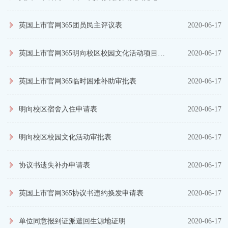
英国上市官网365团员民主评议表
2020-06-17
英国上市官网365明向校区校园文化活动项目审批表（2019版）
2020-06-17
英国上市官网365临时困难补助审批表
2020-06-17
明向校区宿舍入住申请表
2020-06-17
明向校区校园文化活动审批表
2020-06-17
协议书遗失补办申请表
2020-06-17
英国上市官网365协议书违约换发申请表
2020-06-17
单位同意报到证派遣回生源地证明
2020-06-17