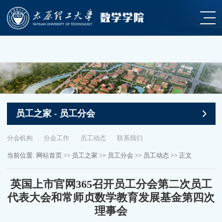
365英国上市(集团公司)官方网站-Global
Platform
员工之家
- 员工分会
分会机构
分会工作
员工动态
联系我们
当前位置:
网站首页
>>
员工之家
>>
员工分会
>>
员工动态
>> 正文
英国上市官网365召开员工分会第二次员工
代表大会和常师贞数学教育发展基金第四次
理事会