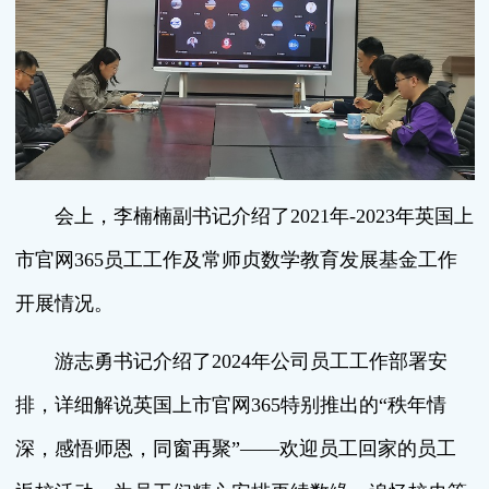
会上，李楠楠副书记介绍了2021年-2023年英国上
市官网365员工工作及常师贞数学教育发展基金工作
开展情况。
游志勇书记介绍了2024年公司员工工作部署安
排，详细解说英国上市官网365特别推出的“秩年情
深，感悟师恩，同窗再聚”——欢迎员工回家的员工