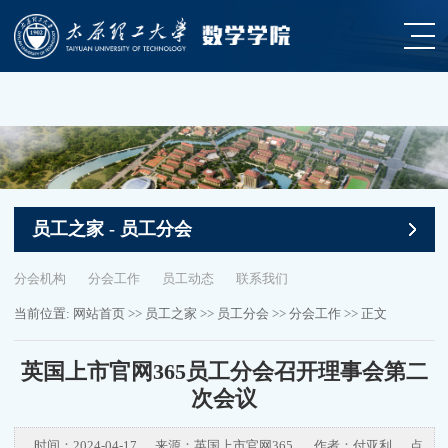
365英国上市(集团公司)官方网站-Global
Platform
员工之家
- 员工分会
分会机构
分会工作
员工动态
联系我们
当前位置:
网站首页
>>
员工之家
>>
员工分会
>>
分会工作
>> 正文
英国上市官网365员工分会召开理事会第二
次会议
时间：2024-04-17
来源：英国上市官网365
作者：付亚利
点