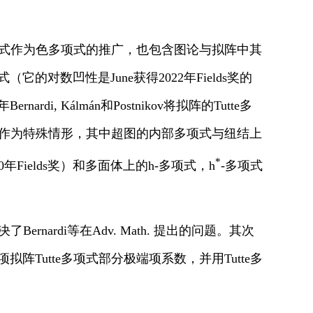
）
多项式作为色多项式的推广，也包含图论与拟阵中其
对数凹性是June获得2022年Fields奖的
, Kálmán和Postnikov将拟阵的Tutte多
项式作为特殊情形，其中超图的内部多项式与纽结上
*
0年Fields奖）和多面体上的h-多项式，h
-多项式
nardi等在Adv. Math. 提出的问题。其次
Tutte多项式部分极端项系数，并用Tutte多