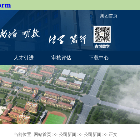
orm
集团首页
人才引进
审核评估
下载中心
当前位置:
网站首页
>>
公司新闻
>>
公司新闻
>> 正文