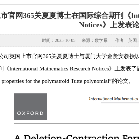
官网365关夏夏博士在国际综合期刊《Internation
Notices》上发表
时间：2025-10-05
来源：数学系
作者：英国上
公司英国上市官网365关夏夏博士与厦门大学金贤安教授以及东
ernational Mathematics Research Notices》上发表了题为“A 
y properties for the polymatroid Tutte polynomial”的论文。