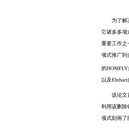
为了解
它诸多多项式
重要工作之一）
项式推广到
的HOMFL
以及Ehrh
该论文首
利用该删除
项式刻画了