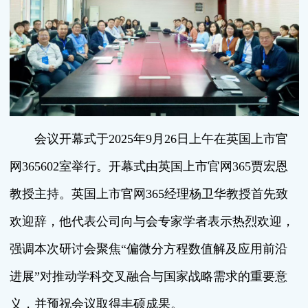
会议开幕式于2025年9月26日上午在英国上市官
网365602室举行。开幕式由英国上市官网365贾宏恩
教授主持。英国上市官网365经理杨卫华教授首先致
欢迎辞，他代表公司向与会专家学者表示热烈欢迎，
强调本次研讨会聚焦“偏微分方程数值解及应用前沿
进展”对推动学科交叉融合与国家战略需求的重要意
义，并预祝会议取得丰硕成果。